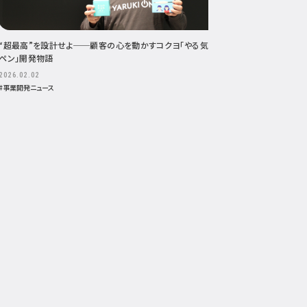
“超最高”を設計せよ──顧客の心を動かすコクヨ「やる気
ペン」開発物語
2026.02.02
#事業開発ニュース