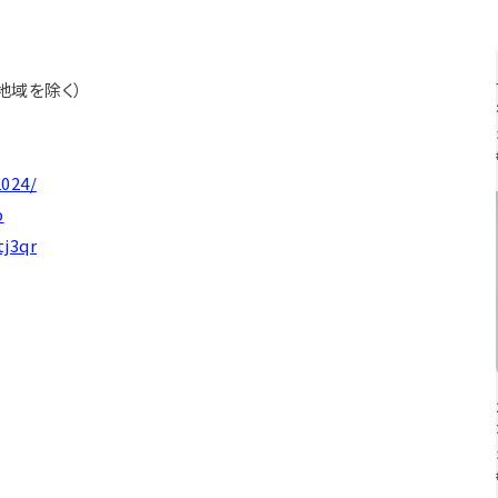
部地域を除く）
024/
p
j3qr