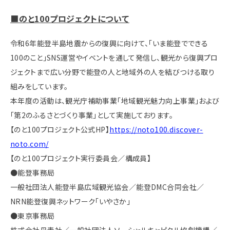
■のと100プロジェクトについて
令和6年能登半島地震からの復興に向けて、「いま能登でできる
100のこと」SNS運営やイベントを通して発信し、観光から復興プロ
ジェクトまで広い分野で能登の人と地域外の人を結びつける取り
組みをしています。
本年度の活動は、観光庁補助事業「地域観光魅力向上事業」および
「第2のふるさとづくり事業」として実施しております。
【のと100プロジェクト公式HP】
https://noto100.discover-
noto.com/
【のと100プロジェクト実行委員会／構成員】
●能登事務局
一般社団法人能登半島広域観光協会／能登DMC合同会社／
NRN能登復興ネットワーク「いやさか」
●東京事務局