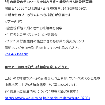
「冬の能登のテロワールを味わう旅～能登かき＆能登野菜編」
開催日：2026年1月18日（日）8:00集合、14:30解散（予定）
※朝からのプログラムにつき、前泊が必要です
ツアー内容：
・能登新鮮組の畑と陸から牡蠣棚を見学
・生産者とのディスカッション・交流会
・プリプリ！鮮度抜群の能登かきと冬野菜の炭火焼ランチ
詳細および参加申込：Peatixよりお申し込みください
vol.4-2 Peatix
■ツアー時の宿泊先は「和倉温泉」にどうぞ！
上記「のと物語ツアー」の前泊（1/17(土)）は、ツアーでめぐる七尾市
中島地区にも近い「和倉温泉」をご案内いたします。
《和倉温泉ご宿泊情報について：現在7館が営業中》
https://www.wakura.or.jp/brochure/brochure-3739/