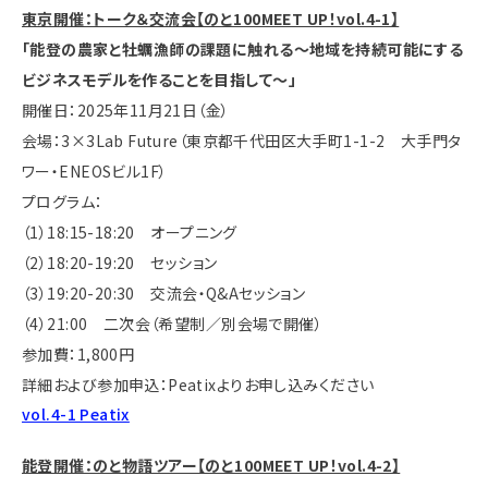
東京開催：トーク＆交流会【のと100MEET UP！vol.4-1】
「能登の農家と牡蠣漁師の課題に触れる～地域を持続可能にする
ビジネスモデルを作ることを目指して～」
開催日：2025年11月21日（金）
会場：3×3Lab Future（東京都千代田区大手町1-1-2 大手門タ
ワー・ENEOSビル1F）
プログラム：
（1）18:15-18:20 オープニング
（2）18:20-19:20 セッション
（3）19:20-20:30 交流会・Q&Aセッション
（4）21:00 二次会（希望制／別会場で開催）
参加費：1,800円
詳細および参加申込：Peatixよりお申し込みください
vol.4-1 Peatix
能登開催：のと物語ツアー【のと100MEET UP！vol.4-2】