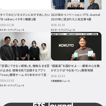
すべてのビジネスマンにおすすめしたい
2025年のイノベーション：FTS Journal
『B talker』イチオシ動画2選
2025年に読まれた人気記事4選
2026.02.20
2026.02.20
#スタートアップニュース
#スタートアップニュース
「言葉にできない感情」を、曖昧なまま受
“超最高”を設計せよ──顧客の心を動
け止める 感情を色で記録するアプリ
かすコクヨ「やる気ペン」開発物語
「iroai」開発チーム が1年半かけて見つ
2026.02.02
けた、小さくて確かな手応え
2026.02.02
#事業開発ニュース
#スタートアップニュース