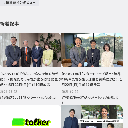
#投資家インタビュー
新着記事
【BooSTAR】「うんちで病気を治す時代
【BooSTAR】「スタートアップ都市・渋谷
に！ ～あなたのうんちが誰かの役に立つ
挑戦者たちが集う理由と戦略に迫る！」2
話～」3月22日(日)午前10時放送
月22日(日)午前10時放送
2026.03.22
2026.02.22
#TV番組「BooSTAR -スタートアップ応援しま
#TV番組「BooSTAR -スタートアップ応援しま
す-」
す-」