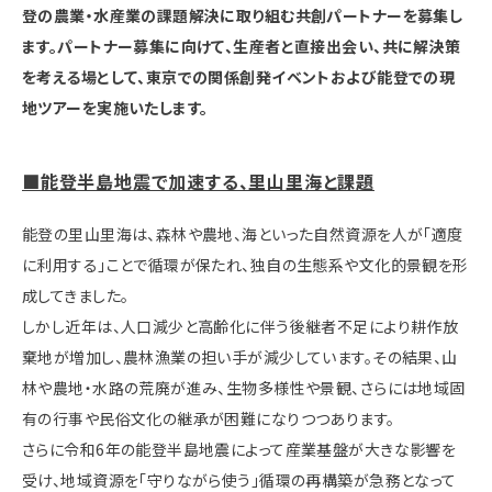
登の農業・水産業の課題解決に取り組む共創パートナーを募集し
ます。パートナー募集に向けて、生産者と直接出会い、共に解決策
を考える場として、東京での関係創発イベントおよび能登での現
地ツアーを実施いたします。
■能登半島地震で加速する、里山里海と課題
能登の里山里海は、森林や農地、海といった自然資源を人が「適度
に利用する」ことで循環が保たれ、独自の生態系や文化的景観を形
成してきました。
しかし近年は、人口減少と高齢化に伴う後継者不足により耕作放
棄地が増加し、農林漁業の担い手が減少しています。その結果、山
林や農地・水路の荒廃が進み、生物多様性や景観、さらには地域固
有の行事や民俗文化の継承が困難になりつつあります。
さらに令和6年の能登半島地震によって産業基盤が大きな影響を
受け、地域資源を「守りながら使う」循環の再構築が急務となって