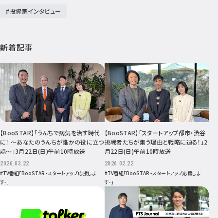
#投資家インタビュー
新着記事
【BooSTAR】「うんちで病気を治す時代
【BooSTAR】「スタートアップ都市・渋谷
に！ ～あなたのうんちが誰かの役に立つ
挑戦者たちが集う理由と戦略に迫る！」2
話～」3月22日(日)午前10時放送
月22日(日)午前10時放送
2026.03.22
2026.02.22
#TV番組「BooSTAR -スタートアップ応援しま
#TV番組「BooSTAR -スタートアップ応援しま
す-」
す-」