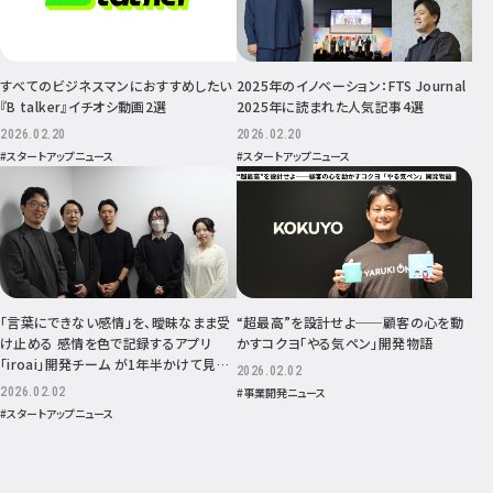
すべてのビジネスマンにおすすめしたい
2025年のイノベーション：FTS Journal
『B talker』イチオシ動画2選
2025年に読まれた人気記事4選
2026.02.20
2026.02.20
#スタートアップニュース
#スタートアップニュース
「言葉にできない感情」を、曖昧なまま受
“超最高”を設計せよ──顧客の心を動
け止める 感情を色で記録するアプリ
かすコクヨ「やる気ペン」開発物語
「iroai」開発チーム が1年半かけて見つ
2026.02.02
けた、小さくて確かな手応え
2026.02.02
#事業開発ニュース
#スタートアップニュース