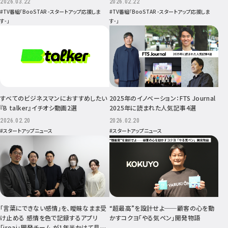
2026.03.22
2026.02.22
#TV番組「BooSTAR -スタートアップ応援しま
#TV番組「BooSTAR -スタートアップ応援しま
す-」
す-」
すべてのビジネスマンにおすすめしたい
2025年のイノベーション：FTS Journal
『B talker』イチオシ動画2選
2025年に読まれた人気記事4選
2026.02.20
2026.02.20
#スタートアップニュース
#スタートアップニュース
「言葉にできない感情」を、曖昧なまま受
“超最高”を設計せよ──顧客の心を動
け止める 感情を色で記録するアプリ
かすコクヨ「やる気ペン」開発物語
「iroai」開発チーム が1年半かけて見つ